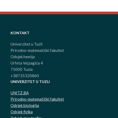
KONTAKT
Univerzitet u Tuzli
Prirodno-matematički fakultet
Odsjek hemija
Urfeta Vejzagića 4
75000 Tuzla
+38735320860
UNIVERZITET U TUZLI
UNITZ.BA
Prirodno-matematički fakultet
Odsjek biologija
Odsjek fizika