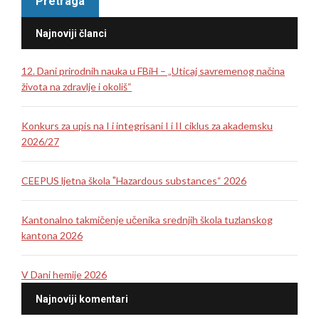
Najnoviji članci
12. Dani prirodnih nauka u FBiH – „Uticaj savremenog načina
života na zdravlje i okoliš“
Konkurs za upis na I i integrisani I i II ciklus za akademsku
2026/27
CEEPUS ljetna škola ″Hazardous substances“ 2026
Kantonalno takmičenje učenika srednjih škola tuzlanskog
kantona 2026
V Dani hemije 2026
Najnoviji komentari