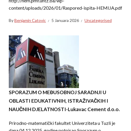
http://hem.pmf.untz.ba/wp-
content/uploads/2026/01/Raspored-ispita-HEMIJA.pdf
By
Benjamin Catovic
5 Januara 2026
Uncategorised
SPORAZUM O MEĐUSOBNOJ SARADNJI U
OBLASTI EDUKATIVNIH, ISTRAŽIVAČKIH I
NAUČNIH DJELATNOSTI-Lukavac Cement d.o.o.
Prirodno-matematički fakultet Univerziteta u Tuzli je
dana 04.12.2025. godine potpisao Sporazum o