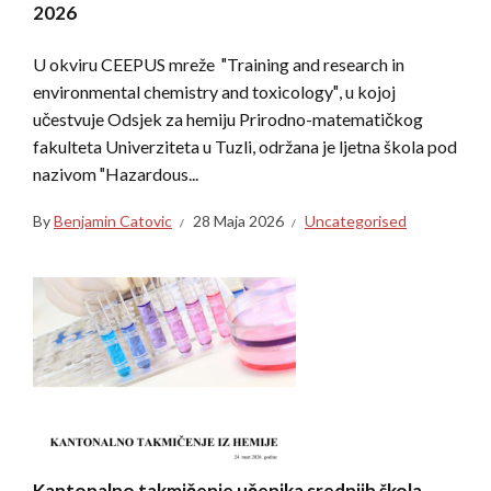
2026
U okviru CEEPUS mreže ″Training and research in
environmental chemistry and toxicology″, u kojoj
učestvuje Odsjek za hemiju Prirodno-matematičkog
fakulteta Univerziteta u Tuzli, održana je ljetna škola pod
nazivom ″Hazardous...
By
Benjamin Catovic
28 Maja 2026
Uncategorised
Kantonalno takmičenje učenika srednjih škola