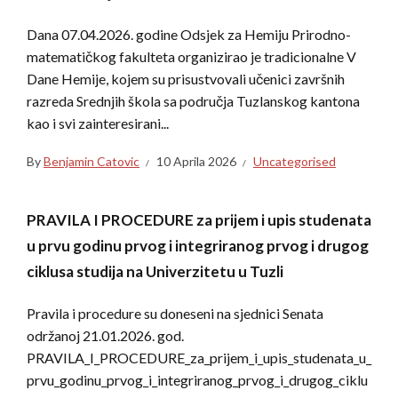
Dana 07.04.2026. godine Odsjek za Hemiju Prirodno-
matematičkog fakulteta organizirao je tradicionalne V
Dane Hemije, kojem su prisustvovali učenici završnih
razreda Srednjih škola sa područja Tuzlanskog kantona
kao i svi zainteresirani...
By
Benjamin Catovic
10 Aprila 2026
Uncategorised
PRAVILA I PROCEDURE za prijem i upis studenata
u prvu godinu prvog i integriranog prvog i drugog
ciklusa studija na Univerzitetu u Tuzli
Pravila i procedure su doneseni na sjednici Senata
održanoj 21.01.2026. god.
PRAVILA_I_PROCEDURE_za_prijem_i_upis_studenata_u_
prvu_godinu_prvog_i_integriranog_prvog_i_drugog_ciklu