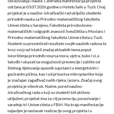
obrazovanja i nauke. Centralna manifestacija projekta
održana je 03.07.2026.godine u Hotelu Salis u Tuzli. Ovaj
projekat je u naučno-istraživački rad uključio studente
prirodnih nauka sa Prirodno-matematičkog fakulteta
Univerziteta u Sarajevu, Fakulteta prirodoslovno-
matematičkih i odgojnih znanosti Sveučilišta u Mostaru i
Prirodno-matematičkog fakulteta Univerziteta u Tuzli.
Studenti su prezentirali rezultate svojih naučnih radova te
kroz svoj rad istakli značaj aktualnih tema poput
iskorištenja prirodnih resursa mora, vjetra, buke i sl, a
takođe i ukazali na mogućnosti prevencije i zaštite od
štetnog djelovanja opasnih supstanci u energetskim i
gaziranim pićima, kao i od prisustva mikroplastike koja
je značajan zagađivač naših rijeka i jezera. Značaj ovog
projekta je višestruk. Naime, pored naučno-
istraživačkog rada u koji su studenti bili aktivno
uključeni, projekat ima za cilj promociju, povezivanje i
saradnju tri Univerziteta u FBiH. Na kraju manifestacije
najavljen je nastavak realizacije ovog projekta i u