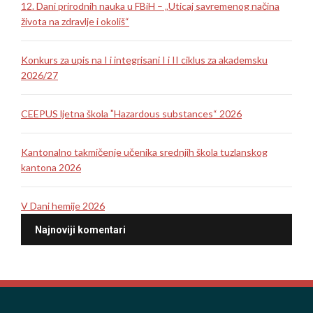
12. Dani prirodnih nauka u FBiH – „Uticaj savremenog načina
života na zdravlje i okoliš“
Konkurs za upis na I i integrisani I i II ciklus za akademsku
2026/27
CEEPUS ljetna škola ″Hazardous substances“ 2026
Kantonalno takmičenje učenika srednjih škola tuzlanskog
kantona 2026
V Dani hemije 2026
Najnoviji komentari