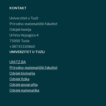
KONTAKT
Univerzitet u Tuzli
Prirodno-matematički fakultet
Odsjek hemija
Urfeta Vejzagića 4
75000 Tuzla
+38735320860
UNIVERZITET U TUZLI
UNITZ.BA
Prirodno-matematički fakultet
Odsjek biologija
Odsjek fizika
Odsjek geografija
Odsjek matematika